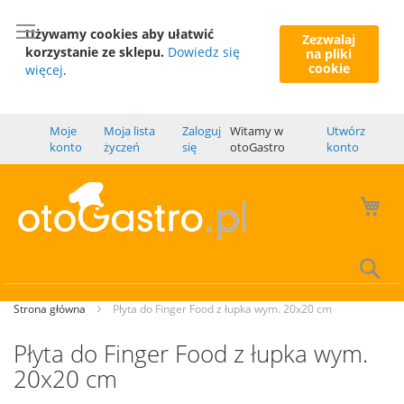
Używamy cookies aby ułatwić
Zezwalaj
korzystanie ze sklepu.
Dowiedz się
na pliki
cookie
więcej
.
Moje
Moja lista
Zaloguj
Witamy w
Utwórz
konto
życzeń
się
otoGastro
konto
Mó
Wy
Strona główna
Płyta do Finger Food z łupka wym. 20x20 cm
Płyta do Finger Food z łupka wym.
20x20 cm