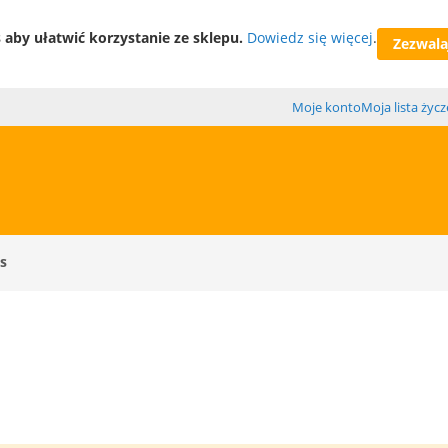
aby ułatwić korzystanie ze sklepu.
Dowiedz się więcej
.
Zezwalaj
Moje konto
Moja lista życ
s