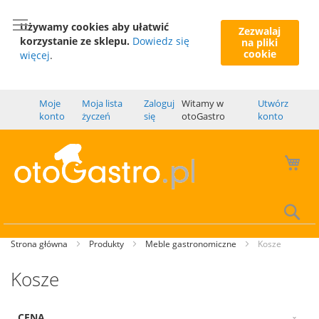
Używamy cookies aby ułatwić
Zezwalaj
korzystanie ze sklepu.
Dowiedz się
na pliki
cookie
więcej
.
Moje
Moja lista
Zaloguj
Witamy w
Utwórz
konto
życzeń
się
otoGastro
konto
Mó
Wy
Strona główna
Produkty
Meble gastronomiczne
Kosze
Kosze
CENA