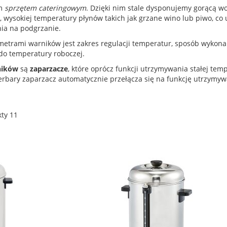
ym
sprzętem cateringowym
. Dzięki nim stale dysponujemy gorącą w
, wysokiej temperatury płynów takich jak grzane wino lub piwo, c
nia na podgrzanie.
metrami warników jest zakres regulacji temperatur, sposób wykonan
do temperatury roboczej.
ników
są
zaparzacze
, które oprócz funkcji utrzymywania stałej tem
rbary zaparzacz automatycznie przełącza się na funkcję utrzymywa
kty
11