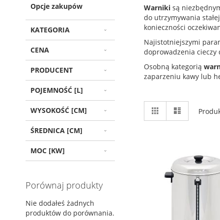
Opcje zakupów
Warniki
są niezbędn
do utrzymywania stałej
konieczności oczekiwa
KATEGORIA
Najistotniejszymi para
CENA
doprowadzenia cieczy 
Osobną kategorią
war
PRODUCENT
zaparzeniu kawy lub he
POJEMNOŚĆ [L]
Zobacz
Siatka
Lista
WYSOKOŚĆ [CM]
Produ
jako
ŚREDNICA [CM]
MOC [KW]
Porównaj produkty
Nie dodałeś żadnych
produktów do porównania.