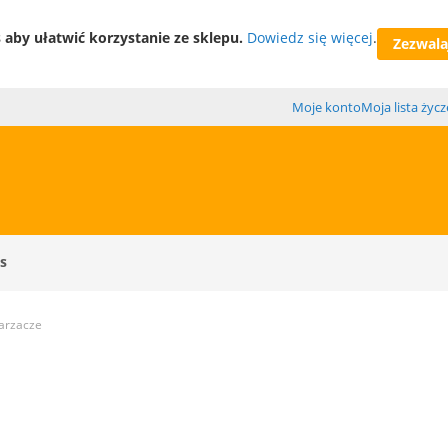
aby ułatwić korzystanie ze sklepu.
Dowiedz się więcej
.
Zezwalaj
Moje konto
Moja lista życ
s
parzacze