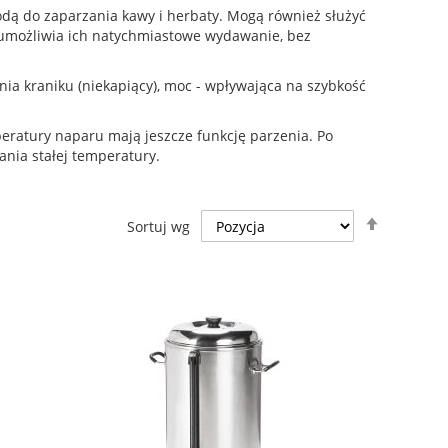
odą do zaparzania kawy i herbaty. Mogą również służyć
o umożliwia ich natychmiastowe wydawanie, bez
ia kraniku (niekapiący), moc - wpływająca na szybkość
peratury naparu mają jeszcze funkcję parzenia. Po
nia stałej temperatury.
Ustaw
Sortuj wg
kierunek
malejący