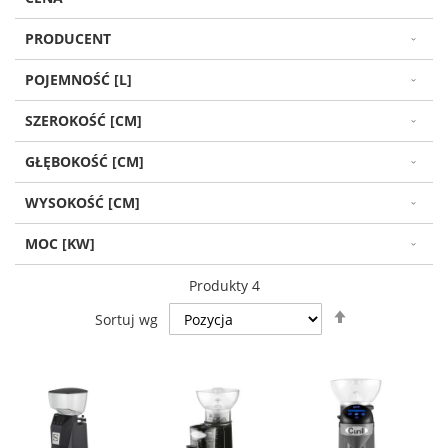
PRODUCENT
POJEMNOŚĆ [L]
SZEROKOŚĆ [CM]
GŁĘBOKOŚĆ [CM]
WYSOKOŚĆ [CM]
MOC [KW]
Produkty
4
Ustaw
Sortuj wg
kierunek
malejący