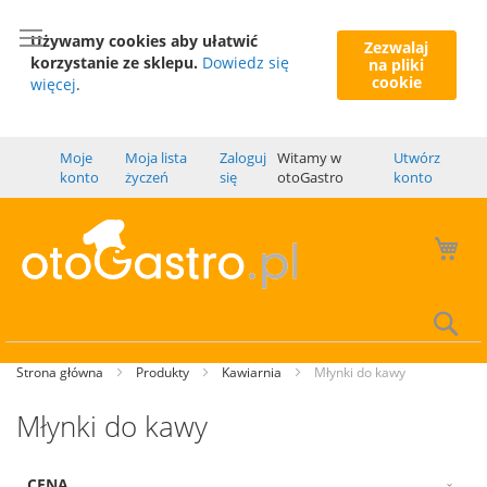
Używamy cookies aby ułatwić
Zezwalaj
korzystanie ze sklepu.
Dowiedz się
na pliki
cookie
więcej
.
Moje
Moja lista
Zaloguj
Witamy w
Utwórz
konto
życzeń
się
otoGastro
konto
Mó
Wy
Strona główna
Produkty
Kawiarnia
Młynki do kawy
Młynki do kawy
CENA