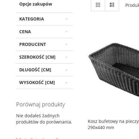
Zobacz
Siatka
Lista
Opcje zakupów
Produ
jako
KATEGORIA
CENA
PRODUCENT
SZEROKOŚĆ [CM]
DŁUGOŚĆ [CM]
WYSOKOŚĆ [CM]
Porównaj produkty
Nie dodałeś żadnych
Kosz bufetowy na pieczy
produktów do porównania.
290x440 mm