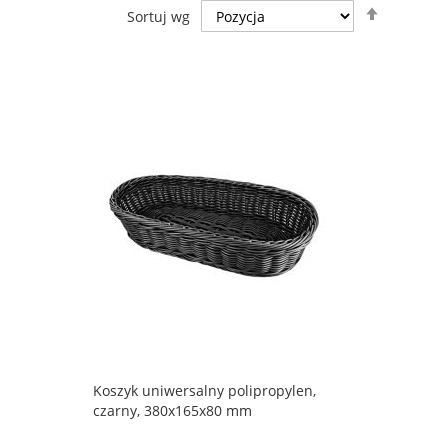
Ustaw
Sortuj wg
kierunek
malejący
Koszyk uniwersalny polipropylen,
czarny, 380x165x80 mm