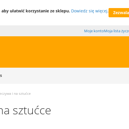
aby ułatwić korzystanie ze sklepu.
Dowiedz się więcej
.
Zezwalaj
Moje konto
Moja lista życ
s
ieczywa i na sztućce
na sztućce