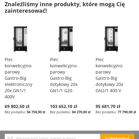
Znaleźliśmy inne produkty, które mogą Cię
zainteresować!
Piec
Piec
Piec
konwekcyjno-
konwekcyjno-
konwekcyjno-
parowy
parowy
parowy
Gastro-Big
Gastro-Big
Gastro-Big
elektroniczny
dotykowy 20x
dotykowy 20x
20x GN1/1
GN1/1 G20
GN2/1 400 V
400V
69 802,50 zł
103 652,10 zł
95 681,70 zł
56 750,00 zł
84 270,00 zł
77 790,00 zł
Subskrybuj
Subskrybuj