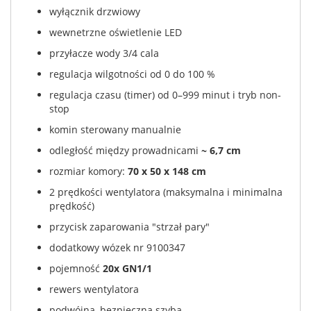
wyłącznik drzwiowy
wewnetrzne oświetlenie LED
przyłacze wody 3/4 cala
regulacja wilgotności od 0 do 100 %
regulacja czasu (timer) od 0–999 minut i tryb non-
stop
komin sterowany manualnie
odległość między prowadnicami
~ 6,7 cm
rozmiar komory:
70 x 50 x 148 cm
2 prędkości wentylatora (maksymalna i minimalna
prędkość)
przycisk zaparowania "strzał pary"
dodatkowy wózek nr 9100347
pojemność
20x GN1/1
rewers wentylatora
podwójna, bezpieczna szyba