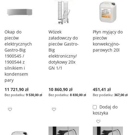
Okap do
Wózek
Płyn myjący do
pieców
załadowczy do
pieców
elektrycznych
pieców Gastro-
konwekcyjno-
Gastro-Big
Big
parowych 20l
1900545 /
elektroniczny/
1900544 z
dotykowy 20x
silnikiem i
GN 1/1
kondensem
pary
11 721,90 zł
10 860,90 zł
451,41 zł
9 530,00 zł
8 830,00 zł
367,00 zł
Dodaj do
Dodaj do listy życzeń
Dodaj do listy życzeń
koszyka
Dodaj do listy ż