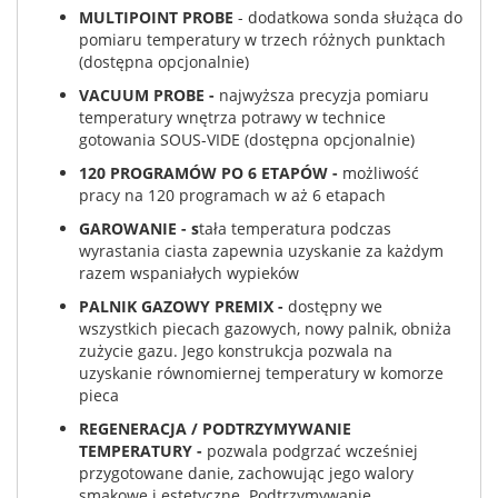
MULTIPOINT PROBE
- dodatkowa sonda służąca do
pomiaru temperatury w trzech różnych punktach
(dostępna opcjonalnie)
VACUUM PROBE -
najwyższa precyzja pomiaru
temperatury wnętrza potrawy w technice
gotowania SOUS-VIDE (dostępna opcjonalnie)
120 PROGRAMÓW PO 6 ETAPÓW -
możliwość
pracy na 120 programach w aż 6 etapach
GAROWANIE - s
tała temperatura podczas
wyrastania ciasta zapewnia uzyskanie za każdym
razem wspaniałych wypieków
PALNIK GAZOWY PREMIX -
dostępny we
wszystkich piecach gazowych, nowy palnik, obniża
zużycie gazu. Jego konstrukcja pozwala na
uzyskanie równomiernej temperatury w komorze
pieca
REGENERACJA / PODTRZYMYWANIE
TEMPERATURY -
pozwala podgrzać wcześniej
przygotowane danie, zachowując jego walory
smakowe i estetyczne. Podtrzymywanie