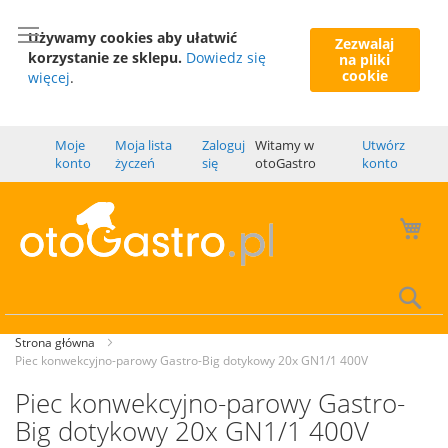
Używamy cookies aby ułatwić
Zezwalaj
korzystanie ze sklepu.
Dowiedz się
na pliki
cookie
więcej
.
Moje
Moja lista
Zaloguj
Witamy w
Utwórz
konto
życzeń
się
otoGastro
konto
Mó
Wy
Strona główna
Piec konwekcyjno-parowy Gastro-Big dotykowy 20x GN1/1 400V
Piec konwekcyjno-parowy Gastro-
Big dotykowy 20x GN1/1 400V