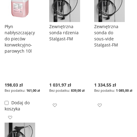
Płyn
Zewnętrzna
Zewnętrzna
nabłyszczający
sonda rdzenia
sonda do
do pieców
Stalgast-FM
sous-vide
konwekcyjno-
Stalgast-FM
parowych 10l
198,03 zł
1 031,97 zł
1 334,55 zł
161,00 zł
839,00 zł
1 085,00 zł
Dodaj do
Dodaj do listy życzeń
Dodaj do listy ż
koszyka
Dodaj do listy życzeń