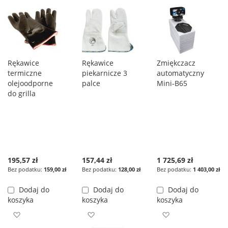
Rękawice
Rękawice
Zmiękczacz
termiczne
piekarnicze 3
automatyczny
olejoodporne
palce
Mini-B65
do grilla
195,57 zł
157,44 zł
1 725,69 zł
159,00 zł
128,00 zł
1 403,00 zł
Dodaj do
Dodaj do
Dodaj do
koszyka
koszyka
koszyka
Dodaj do listy życzeń
Dodaj do listy życzeń
Dodaj do listy ż