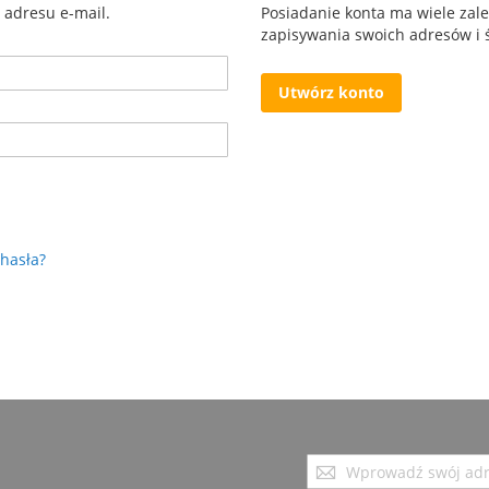
u adresu e-mail.
Posiadanie konta ma wiele zal
zapisywania swoich adresów i ś
Utwórz konto
hasła?
Subskrybuj
nasz