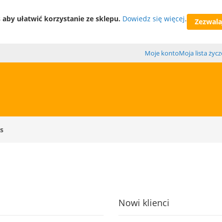
aby ułatwić korzystanie ze sklepu.
Dowiedz się więcej
.
Zezwalaj
Moje konto
Moja lista życ
s
Nowi klienci