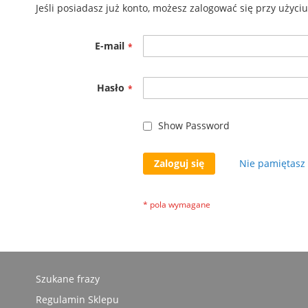
Jeśli posiadasz już konto, możesz zalogować się przy użyci
E-mail
Hasło
Show Password
Zaloguj się
Nie pamiętasz 
Szukane frazy
Regulamin Sklepu