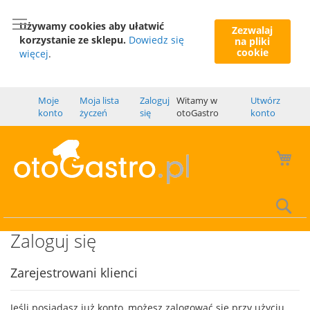
Używamy cookies aby ułatwić
Zezwalaj
korzystanie ze sklepu.
Dowiedz się
na pliki
cookie
więcej
.
Moje
Moja lista
Zaloguj
Witamy w
Utwórz
konto
życzeń
się
otoGastro
konto
Mó
Wy
Zaloguj się
Zarejestrowani klienci
Jeśli posiadasz już konto, możesz zalogować się przy użyciu