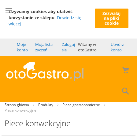
Używamy cookies aby ułatwić
Zezwalaj
korzystanie ze sklepu.
Dowiedz się
na pliki
cookie
więcej
.
Moje
Moja lista
Zaloguj
Witamy w
Utwórz
konto
życzeń
się
otoGastro
konto
Mó
Wy
Strona główna
Produkty
Piece gastronomiczne
Piece konwekcyjne
Piece konwekcyjne