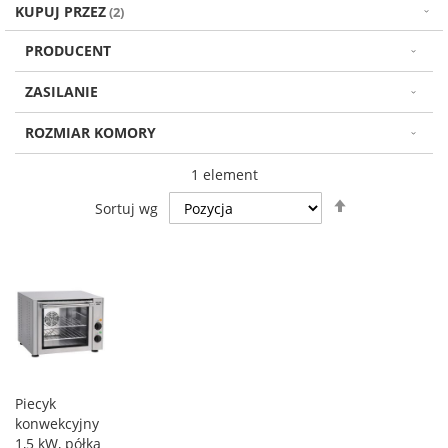
KUPUJ PRZEZ
PRODUCENT
ZASILANIE
ROZMIAR KOMORY
1
element
Ustaw
Sortuj wg
kierunek
malejący
Piecyk
konwekcyjny
1,5 kW, półka