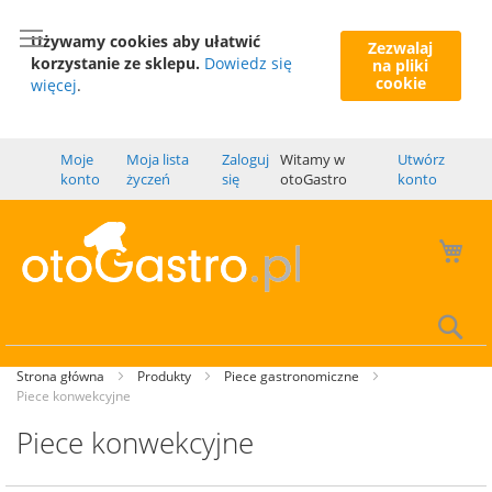
Używamy cookies aby ułatwić
Zezwalaj
korzystanie ze sklepu.
Dowiedz się
na pliki
cookie
więcej
.
Moje
Moja lista
Zaloguj
Witamy w
Utwórz
konto
życzeń
się
otoGastro
konto
Mó
Wy
Strona główna
Produkty
Piece gastronomiczne
Piece konwekcyjne
Piece konwekcyjne