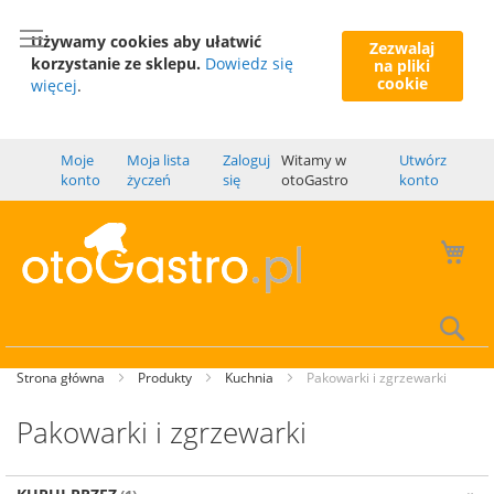
Używamy cookies aby ułatwić
Zezwalaj
korzystanie ze sklepu.
Dowiedz się
na pliki
cookie
więcej
.
Moje
Moja lista
Zaloguj
Witamy w
Utwórz
konto
życzeń
się
otoGastro
konto
Mó
Wy
Strona główna
Produkty
Kuchnia
Pakowarki i zgrzewarki
Pakowarki i zgrzewarki