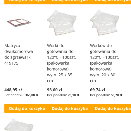
Matryca
Worki do
Worków do
dwukomorowa
gotowania do
gotowania do
do zgrzewarki
120°C - 100szt.
120°C - 100szt.
419175
(pakowarka
(pakowarka
komorowa)
komorowa)
wym. 25 x 35
wym. 20 x 30
cm
cm
448,95 zł
93,60 zł
69,74 zł
365,00 zł
76,10 zł
56,70 zł
Dodaj do koszyka
Dodaj do koszyka
Dodaj do koszyka