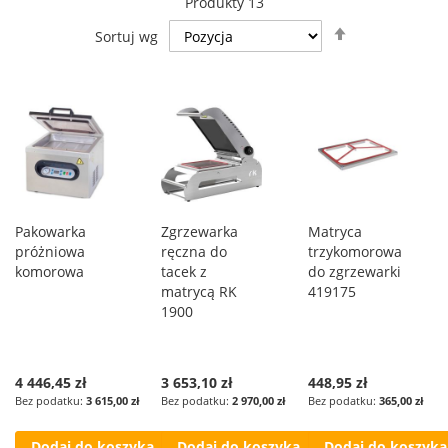
Produkty
13
Ustaw
Sortuj wg
kierunek
malejący
Pakowarka
Zgrzewarka
Matryca
próżniowa
ręczna do
trzykomorowa
komorowa
tacek z
do zgrzewarki
matrycą RK
419175
1900
4 446,45 zł
3 653,10 zł
448,95 zł
3 615,00 zł
2 970,00 zł
365,00 zł
Dodaj do koszyka
Dodaj do koszyka
Dodaj do koszyka