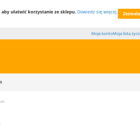
aby ułatwić korzystanie ze sklepu.
Dowiedz się więcej
.
Zezwalaj
Moje konto
Moja lista życ
s
lek
k