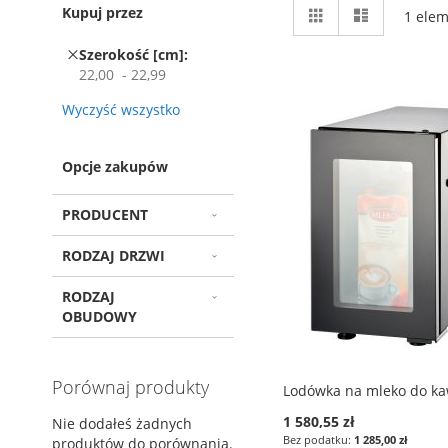
Zobacz
Siatka
Lista
Kupuj przez
1
elem
jako
Usuń
Szerokość [cm]
ten
22,00 - 22,99
element
Wyczyść wszystko
Opcje zakupów
PRODUCENT
RODZAJ DRZWI
RODZAJ
OBUDOWY
Porównaj produkty
Lodówka na mleko do k
1 580,55 zł
Nie dodałeś żadnych
1 285,00 zł
produktów do porównania.