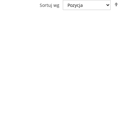
Ustaw
Sortuj wg
kierunek
malejący