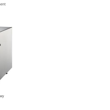
ent
awy