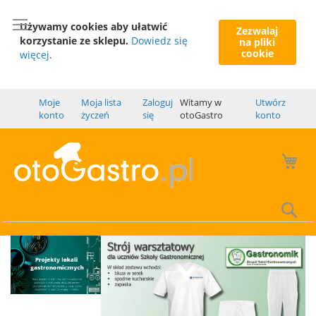
Używamy cookies aby ułatwić
Zezwalaj
korzystanie ze sklepu.
Dowiedz się
na pliki
cookie
więcej
.
Moje
Moja lista
Zaloguj
Witamy w
Utwórz
konto
życzeń
się
otoGastro
konto
Mó
Wy