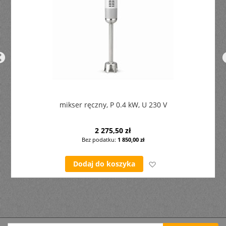
mikser ręczny, P 0.4 kW, U 230 V
2 275,50 zł
1 850,00 zł
życzeń
Dodaj do listy życz
Dodaj do koszyka